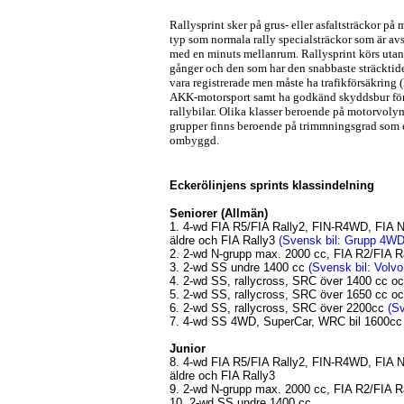
Rallysprint sker på grus- eller asfaltsträckor 
typ som normala rally specialsträckor som är avst
med en minuts mellanrum. Rallysprint körs utan ka
gånger och den som har den snabbaste sträcktiden
vara registrerade men måste ha trafikförsäkring 
AKK-motorsport samt ha godkänd skyddsbur för 
rallybilar. Olika klasser beroende på motorvolym,
grupper finns beroende på trimmningsgrad som ex
ombyggd.
Eckerölinjens sprints klassindelning
Seniorer (Allmän)
1. 4-wd FIA R5/FIA Rally2, FIN-R4WD, FIA N,
äldre och FIA Rally3
(Svensk bil: Grupp 4WD
2. 2-wd N-grupp max. 2000 cc, FIA R2/FIA Ra
3. 2-wd SS undre 1400 cc
(Svensk bil: Volv
4. 2-wd SS, rallycross, SRC över 1400 cc o
5. 2-wd SS, rallycross, SRC över 1650 cc o
6. 2-wd SS, rallycross, SRC över 2200cc
(S
7. 4-wd SS 4WD, SuperCar, WRC bil 1600cc
Junior
8. 4-wd FIA R5/FIA Rally2, FIN-R4WD, FIA N,
äldre och FIA Rally3
9. 2-wd N-grupp max. 2000 cc, FIA R2/FIA Ra
10. 2-wd SS undre 1400 cc