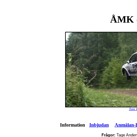
ÅMK -
Tomi 
Information
Inbjudan
Anmälan-De
Frågor:
Tage Ande