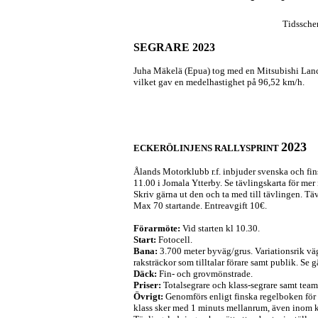
Tidssch
SEGRARE 2023
Juha Mäkelä (Epua) tog med en Mitsubishi Lance
vilket gav en medelhastighet på 96,52 km/h.
2023
ECKERÖLINJENS RALLYSPRINT
Ålands Motorklubb r.f. inbjuder svenska och finsk
11.00 i Jomala Ytterby. Se tävlingskarta för mer
Skriv gärna ut den och ta med till tävlingen. Tä
Max 70 startande. Entreavgift 10€.
Förarmöte:
Vid starten kl 10.30.
Start:
Fotocell.
Bana:
3.700 meter byväg/grus. Variationsrik v
raksträckor som tilltalar förare samt publik. Se g
Däck:
Fin- och grovmönstrade.
Priser:
Totalsegrare och klass-segrare samt te
Övrigt:
Genomförs enligt finska regelboken för 
klass sker med 1 minuts mellanrum, även inom kl