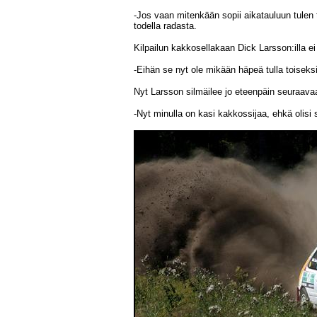
-Jos vaan mitenkään sopii aikatauluun tulen t
todella radasta.
Kilpailun kakkosellakaan Dick Larsson:illa ei 
-Eihän se nyt ole mikään häpeä tulla toiseksi,
Nyt Larsson silmäilee jo eteenpäin seuraava
-Nyt minulla on kasi kakkossijaa, ehkä olisi