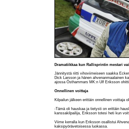
Dramatiikkaa kun Rallisprintin mestari vai
Jännitystä riitti vihoviimeiseen saakka Ecker
Dick Larsson ja hänen ahvenanmaalainen kart
ajossa Östhammars MK:n Ulf Eriksson ohitti
Onnellinen voittaja
Kilpailun jälkeen erittäin onnellinen voittaja o
-Tämä oli hauskaa ja tietysti on erittäin ha
kanssakilpailija, Eriksson totesi heti kun voitt
Viime kerralla kun Eriksson osallistui Ahvena
kaksipyörävetoisessa luokassa.