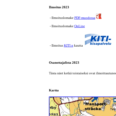
Ilmoitus 2023
- Ilmoituslomake
PDF-muodossa
- Ilmoituslomake
OnLine
- Ilmoitus
KITI:n
kautta
Osanottajalista 2023
Tästa näet ketkä toistaiseksi ovat ilmoittautune
Kartta