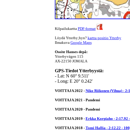
Kilpailukartta
PDF-format
Löydä Ytterby;hyn?
kartta positio Ytterby
Ilmakuva
Google Maps
Osoite Hanses depå:
Ytterbyvägen 115
AX-22150 JOMALA
GPS-Tiedot Ytterbyystä:
- Lat: N 60° 9.511'
- Long: E 20° 0.242'
VOITTAJA 2022 -
Niko Riikonen (Vihua) - 2:
VOITTAJA 2021 - Pandemi
V
OITTAJA 2020 - Pandemi
VOITTAJA 2019 -
Erkka Korpiaho - 2:17.92 
VOITTAJA 2018 -
Tomi Hallia - 2:12.22 - 10