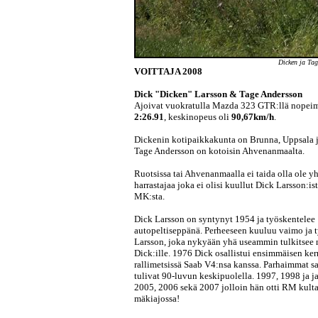
Dicken ja Tag
VOITTAJA 2008
Dick "Dicken" Larsson & Tage Andersson
Ajoivat vuokratulla Mazda 323 GTR:llä nopei
2:26.91
, keskinopeus oli
90,67km/h
.
Dickenin kotipaikkakunta on Brunna, Uppsala j
Tage Andersson on kotoisin Ahvenanmaalta.
Ruotsissa tai Ahvenanmaalla ei taida olla ole yh
harrastajaa joka ei olisi kuullut Dick Larsson:i
MK:sta.
Dick Larsson on syntynyt 1954 ja työskentelee
autopeltiseppänä. Perheeseen kuuluu vaimo ja ty
Larsson, joka nykyään yhä useammin tulkitsee 
Dick:ille. 1976 Dick osallistui ensimmäisen ker
rallimetsissä Saab V4:nsa kanssa. Parhaimmat s
tulivat 90-luvun keskipuolella. 1997, 1998 ja j
2005, 2006 sekä 2007 jolloin hän otti RM kult
mäkiajossa!