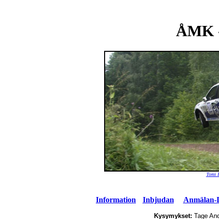
ÅMK -
Tomi 
Information
Inbjudan
Anmälan-De
Kysymykset:
Tage An